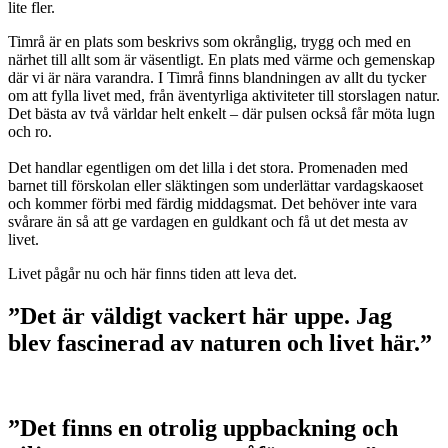
lite fler.
Timrå är en plats som beskrivs som okrånglig, trygg och med en
närhet till allt som är väsentligt. En plats med värme och gemenskap
där vi är nära varandra. I Timrå finns blandningen av allt du tycker
om att fylla livet med, från äventyrliga aktiviteter till storslagen natur.
Det bästa av två världar helt enkelt – där pulsen också får möta lugn
och ro.
Det handlar egentligen om det lilla i det stora. Promenaden med
barnet till förskolan eller släktingen som underlättar vardagskaoset
och kommer förbi med färdig middagsmat. Det behöver inte vara
svårare än så att ge vardagen en guldkant och få ut det mesta av
livet.
Livet pågår nu och här finns tiden att leva det.
”Det är väldigt vackert här uppe. Jag
blev fascinerad av naturen och livet här.”
”Det finns en otrolig uppbackning och